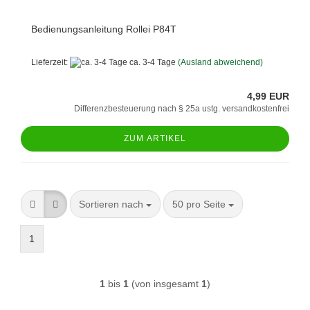
Bedienungsanleitung Rollei P84T
Lieferzeit:
ca. 3-4 Tage
(Ausland abweichend)
4,99 EUR
Differenzbesteuerung nach § 25a ustg. versandkostenfrei
ZUM ARTIKEL
Sortieren nach
pro Seite
Sortieren nach
50 pro Seite
1
1
bis
1
(von insgesamt
1
)