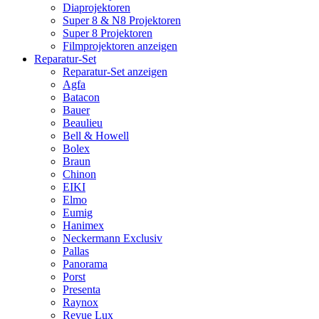
Diaprojektoren
Super 8 & N8 Projektoren
Super 8 Projektoren
Filmprojektoren anzeigen
Reparatur-Set
Reparatur-Set anzeigen
Agfa
Batacon
Bauer
Beaulieu
Bell & Howell
Bolex
Braun
Chinon
EIKI
Elmo
Eumig
Hanimex
Neckermann Exclusiv
Pallas
Panorama
Porst
Presenta
Raynox
Revue Lux