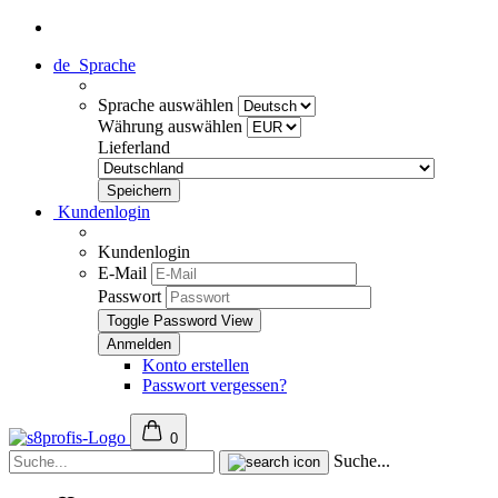
de
Sprache
Sprache auswählen
Währung auswählen
Lieferland
Kundenlogin
Kundenlogin
E-Mail
Passwort
Toggle Password View
Konto erstellen
Passwort vergessen?
0
Suche...