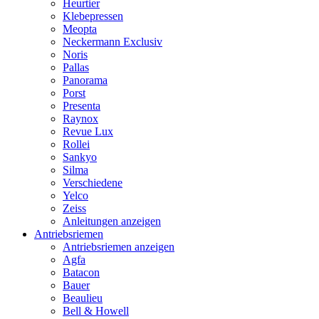
Heurtier
Klebepressen
Meopta
Neckermann Exclusiv
Noris
Pallas
Panorama
Porst
Presenta
Raynox
Revue Lux
Rollei
Sankyo
Silma
Verschiedene
Yelco
Zeiss
Anleitungen anzeigen
Antriebsriemen
Antriebsriemen anzeigen
Agfa
Batacon
Bauer
Beaulieu
Bell & Howell