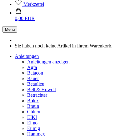
Merkzettel
0,00 EUR
Menü
Sie haben noch keine Artikel in Ihrem Warenkorb.
Anleitungen
Anleitungen anzeigen
Agfa
Batacon
Bauer
Beaulieu
Bell & Howell
Betrachter
Bolex
Braun
Chinon
EIKI
Elmo
Eumig
Hanimex