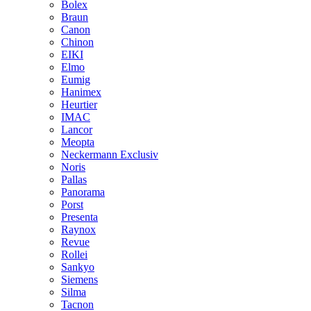
Bolex
Braun
Canon
Chinon
EIKI
Elmo
Eumig
Hanimex
Heurtier
IMAC
Lancor
Meopta
Neckermann Exclusiv
Noris
Pallas
Panorama
Porst
Presenta
Raynox
Revue
Rollei
Sankyo
Siemens
Silma
Tacnon