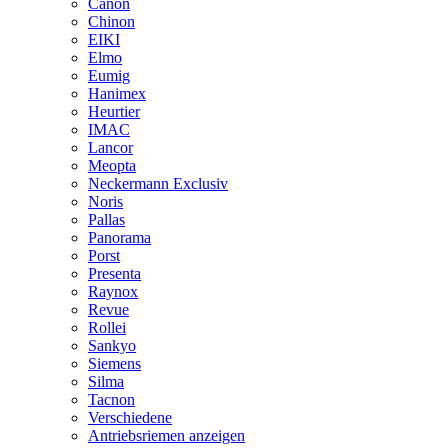
Canon
Chinon
EIKI
Elmo
Eumig
Hanimex
Heurtier
IMAC
Lancor
Meopta
Neckermann Exclusiv
Noris
Pallas
Panorama
Porst
Presenta
Raynox
Revue
Rollei
Sankyo
Siemens
Silma
Tacnon
Verschiedene
Antriebsriemen anzeigen