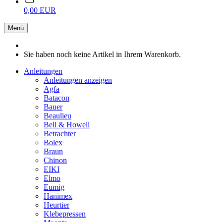
0,00 EUR
Menü
Sie haben noch keine Artikel in Ihrem Warenkorb.
Anleitungen
Anleitungen anzeigen
Agfa
Batacon
Bauer
Beaulieu
Bell & Howell
Betrachter
Bolex
Braun
Chinon
EIKI
Elmo
Eumig
Hanimex
Heurtier
Klebepressen