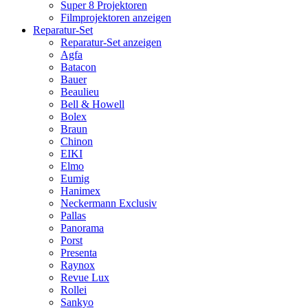
Super 8 Projektoren
Filmprojektoren anzeigen
Reparatur-Set
Reparatur-Set anzeigen
Agfa
Batacon
Bauer
Beaulieu
Bell & Howell
Bolex
Braun
Chinon
EIKI
Elmo
Eumig
Hanimex
Neckermann Exclusiv
Pallas
Panorama
Porst
Presenta
Raynox
Revue Lux
Rollei
Sankyo