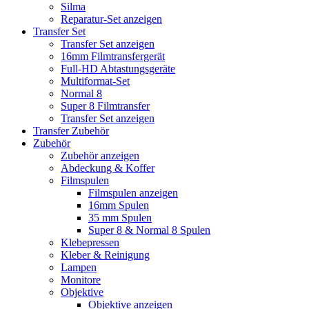
Silma
Reparatur-Set anzeigen
Transfer Set
Transfer Set anzeigen
16mm Filmtransfergerät
Full-HD Abtastungsgeräte
Multiformat-Set
Normal 8
Super 8 Filmtransfer
Transfer Set anzeigen
Transfer Zubehör
Zubehör
Zubehör anzeigen
Abdeckung & Koffer
Filmspulen
Filmspulen anzeigen
16mm Spulen
35 mm Spulen
Super 8 & Normal 8 Spulen
Klebepressen
Kleber & Reinigung
Lampen
Monitore
Objektive
Objektive anzeigen