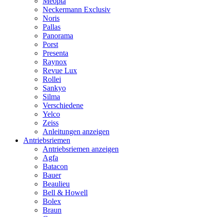
Meopta
Neckermann Exclusiv
Noris
Pallas
Panorama
Porst
Presenta
Raynox
Revue Lux
Rollei
Sankyo
Silma
Verschiedene
Yelco
Zeiss
Anleitungen anzeigen
Antriebsriemen
Antriebsriemen anzeigen
Agfa
Batacon
Bauer
Beaulieu
Bell & Howell
Bolex
Braun