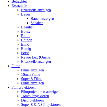
Betrachter
Ersatzteile
Ersatzteile anzeigen
Bauer
Bauer anzeigen
Schalter
Beaulieu
Bolex
Braun
Chinon
Elmo
Eumig
Porst
Revue Lux (Quelle)
Ersatzteile anzeigen
Filme
Filme anzeigen
16mm Filme
Super 8 Filme
Filme anzeigen
Filmprojektoren
Filmprojektoren anzeigen
16mm Projektoren
Diaprojektoren
Super 8 & N8 Projektoren