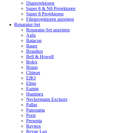
Diaprojektoren
Super 8 & N8 Projektoren
Super 8 Projektoren
Filmprojektoren anzeigen
Reparatur-Set
Reparatur-Set anzeigen
Agfa
Batacon
Bauer
Beaulieu
Bell & Howell
Bolex
Braun
Chinon
EIKI
Elmo
Eumig
Hanimex
Neckermann Exclusiv
Pallas
Panorama
Porst
Presenta
Raynox
Revue Lux