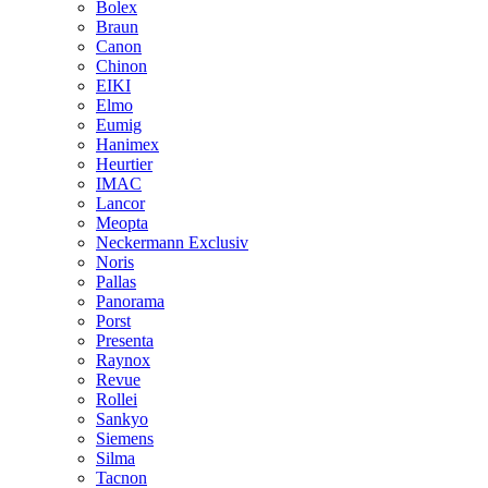
Bolex
Braun
Canon
Chinon
EIKI
Elmo
Eumig
Hanimex
Heurtier
IMAC
Lancor
Meopta
Neckermann Exclusiv
Noris
Pallas
Panorama
Porst
Presenta
Raynox
Revue
Rollei
Sankyo
Siemens
Silma
Tacnon