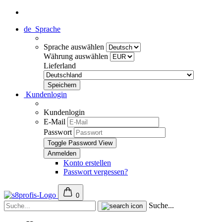
de
Sprache
Sprache auswählen
Währung auswählen
Lieferland
Kundenlogin
Kundenlogin
E-Mail
Passwort
Toggle Password View
Konto erstellen
Passwort vergessen?
0
Suche...