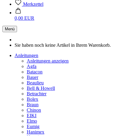
Merkzettel
0,00 EUR
Menü
Sie haben noch keine Artikel in Ihrem Warenkorb.
Anleitungen
Anleitungen anzeigen
Agfa
Batacon
Bauer
Beaulieu
Bell & Howell
Betrachter
Bolex
Braun
Chinon
EIKI
Elmo
Eumig
Hanimex