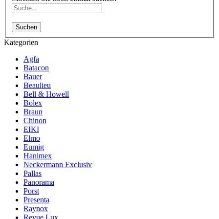
Suchen
Kategorien
Agfa
Batacon
Bauer
Beaulieu
Bell & Howell
Bolex
Braun
Chinon
EIKI
Elmo
Eumig
Hanimex
Neckermann Exclusiv
Pallas
Panorama
Porst
Presenta
Raynox
Revue Lux