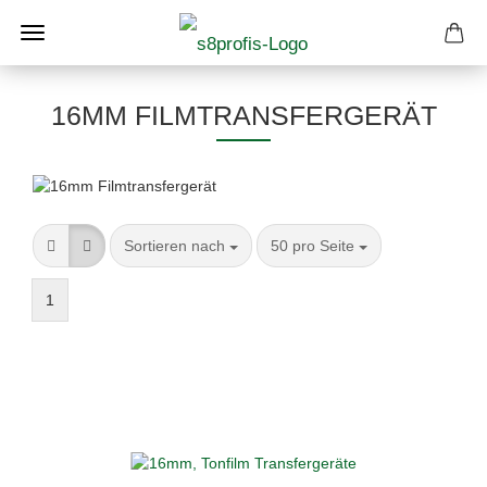
16MM FILMTRANSFERGERÄT
Sortieren nach
pro Seite
Sortieren nach
50 pro Seite
1