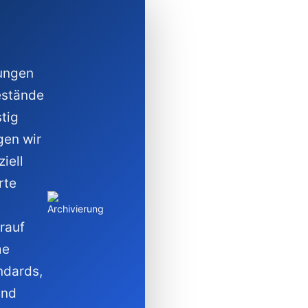
sungen
Bestände
stig
gen wir
iell
rte
rauf
me
ndards,
und