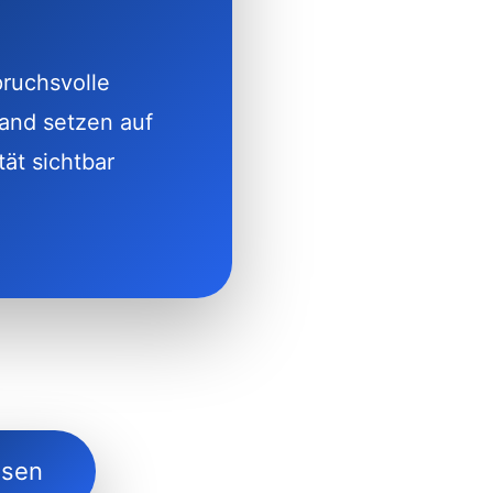
pruchsvolle
land setzen auf
tät sichtbar
ssen