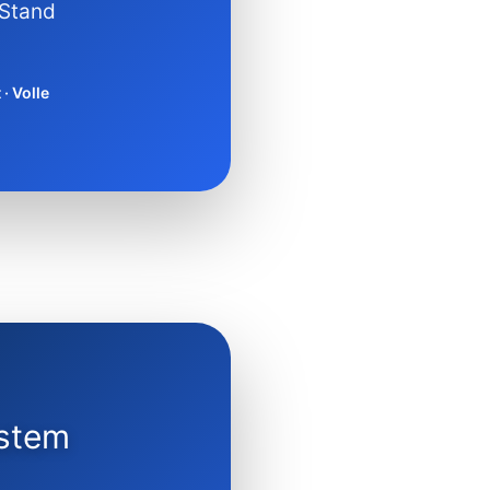
 Stand
· Volle
hstem