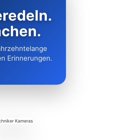
redeln.
achen.
ahrzehntelange
ten Erinnerungen.