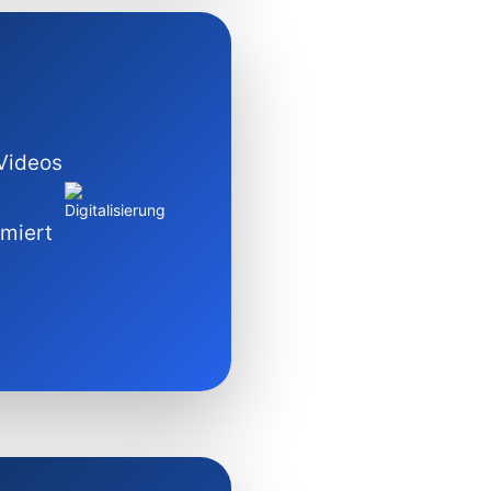
 Videos
imiert