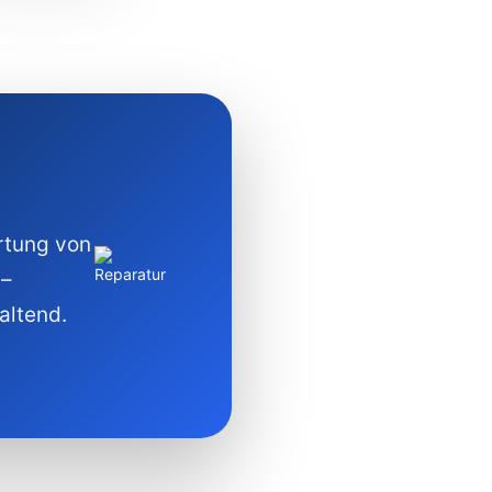
rtung von
 –
altend.