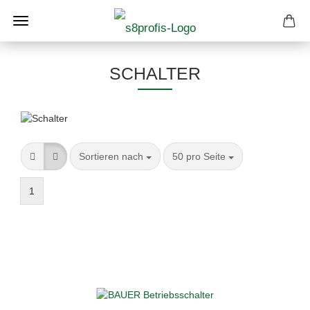
SCHALTER
Sortieren nach
pro Seite
Sortieren nach
50 pro Seite
1