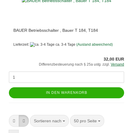
BAUER Betriebsschalter , Bauer T 184, T184
Lieferzeit:
ca. 3-4 Tage
(Ausland abweichend)
32,00 EUR
Differenzbesteuerung nach § 25a ustg. zzgl.
Versand
IN DEN WARENKORB
Sortieren nach
pro Seite
Sortieren nach
50 pro Seite