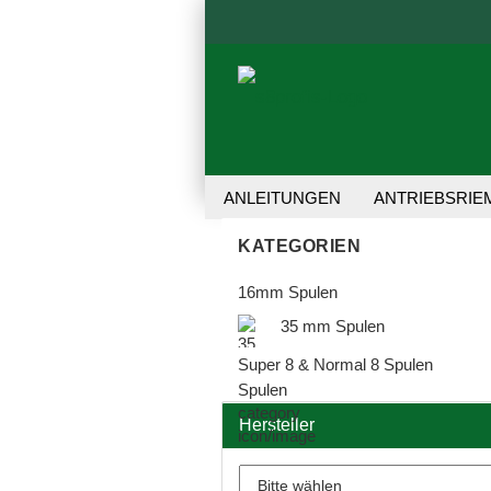
ANLEITUNGEN
ANTRIEBSRIE
REPARATUR-SET
TRANSFER 
KATEGORIEN
16mm Spulen
35 mm Spulen
Super 8 & Normal 8 Spulen
Hersteller