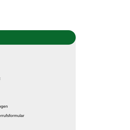
z
ngen
rrufsformular